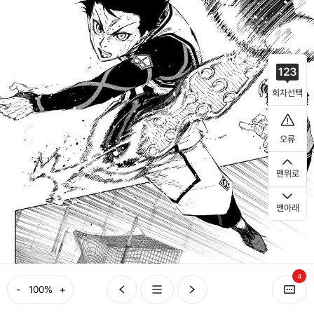
회차선택
오류
맨위로
맨아래
4
-
+