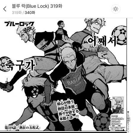
블루 락(Blue Lock) 319화
319화
/
340화