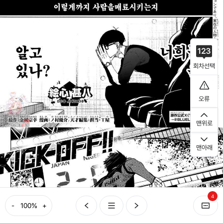
회차선택
오류
맨위로
맨아래
4
-
+