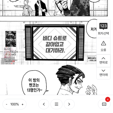
회차선택
오류
맨위로
맨아래
4
-
+