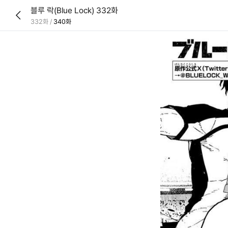
블루 락(Blue Lock) 332화
332화
/
340화