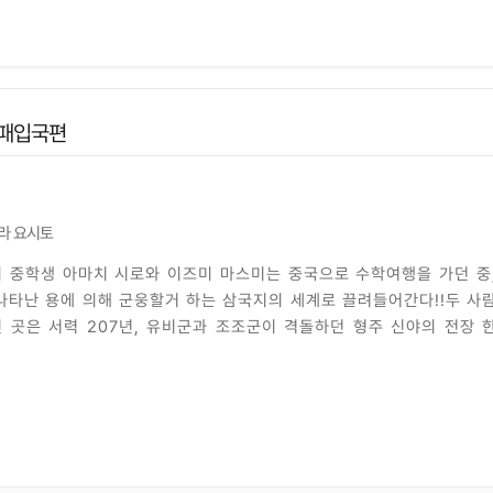
왕패입국편
라 요시토
 중학생 아마치 시로와 이즈미 마스미는 중국으로 수학여행을 가던 중
나타난 용에 의해 군웅할거 하는 삼국지의 세계로 끌려들어간다!!두 사
 곳은 서력 207년, 유비군과 조조군이 격돌하던 형주 신야의 전장 
조조군에 둘러싸인 두 사람은 유비군의 도움을 받아 목숨을 구하지만그 
사 선복의 사망이라는 역사 변동을 부르고 만다.선복을 대신하기 위해 
삼국지」의 지식을 살려 어떻게든유비군을 유리하게 이끌기 위해 고군분투
!'신 삼국지' 개막!!