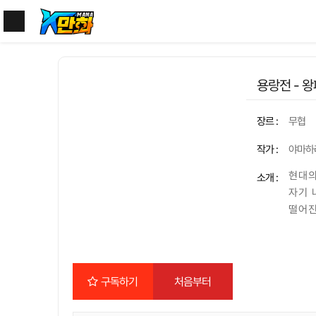
용랑전 - 
장르 :
무협
작가 :
야마하
현대의
소개 :
자기 
떨어진
판!!
로 군
는 「
는데…?
구독하기
처음부터