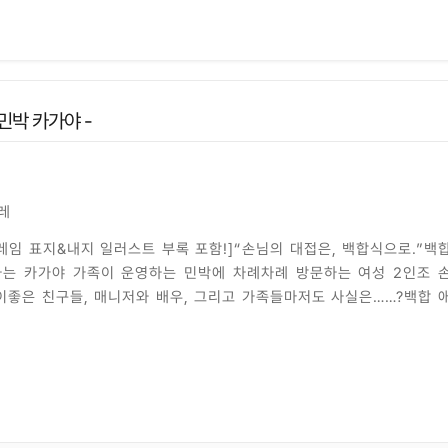
민박 카가야 -
레
레임 표지&내지 일러스트 부록 포함!]“손님의 대접은, 백합식으로.”백
는 카가야 가족이 운영하는 민박에 차례차례 방문하는 여성 2인조 
이좋은 친구들, 매니저와 배우, 그리고 가족들마저도 사실은……?백합 
서는 손님도 종업원도 새로운 세상에 눈을 뜬다!!모치오레 작가가 선
조금 별나면서도 굉장히 유쾌한 여름 백합 코미디 개막♪『유리나츠 ~민박
』 1, 2권 동시 발매!