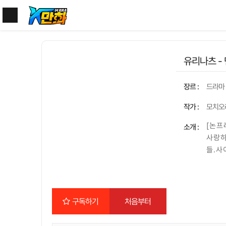
유리나츠 - 
장르 :
드라마
작가 :
모치오
[논프
소개 :
사랑하
들.사
여관에
는, 
가야 ~
구독하기
처음부터