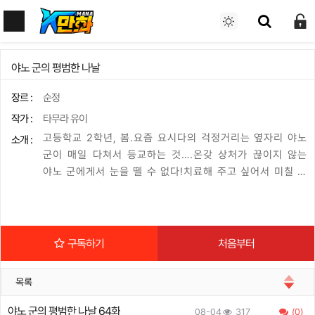
야노 군의 평범한 나날
장르 :
순정
작가 :
타무라 유이
고등학교 2학년, 봄.요즘 요시다의 걱정거리는 옆자리 야노
소개 :
군이 매일 다쳐서 등교하는 것….온갖 상처가 끊이지 않는
야노 군에게서 눈을 뗄 수 없다!치료해 주고 싶어서 미칠 것
같아!걱정 많은 여자와 상처투성이 남자의 너무나 순수한 마
이페이스 러브 코미디!
구독하기
처음부터
목록
야노 군의 평범한 나날 64화
08-04
317
(0)