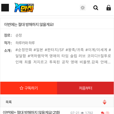
이번에는 절대 방해하지 않을게요!
장르 :
순정
작가 :
하루카와 하루
#순정만화 #일본 #판타지/SF #왕족/귀족 #이계/이세계 #
소개 :
달달함 #역하렘악역 영애의 타임 슬립 러브 코미디!!질투로
인해 죄를 저지르고 투옥된 공작 영애 비올렛.감옥 안에서
그녀는 생각한다.‘조금은 다른 삶의 방식이 있었다면.’그 순
간, 1년 전으로 시간이 되감겨 있었다.비올렛은 결심한다.
이번만은 틀리지 않겠어.누구도 방해하지 않고 눈에 띄지 않
게 살아가겠어…!!하지만 그녀의 생각과는 달리 연이어 사건
구독하기
처음부터
이 발생하고?!악역 영애의 타임 슬립 러브 코미디!!
목록
이번에는 절대 방해하지 않을게요! 21화
07-21
1,792
(1)