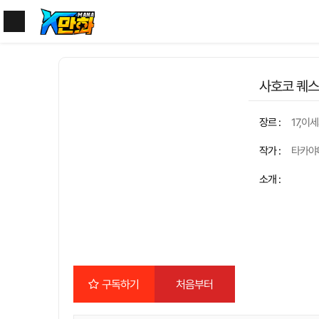
사호코 퀘스
장르 :
17,이
작가 :
타카야
소개 :
구독하기
처음부터