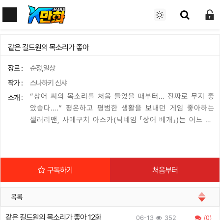
같은 길드원의 목소리가 좋아
장르 :
순정,일상
작가 :
스나하키 신샤
“상어 씨의 목소리를 처음 들었을 때부터… 진짜로 무지 좋
소개 :
았슴다….” 평온하고 평범한 생활을 보내던 게임 좋아하는
샐러리맨, 사메구치 아스카(닉네임 「상어 베개」)는 어느 날,
언제나 함께 즐기던 게임 길드원으로부터 오프 모임 권유를
받는다. 그러나 막상 가보니 직전 취소가 속출해서 오프 모
임을 개최할 수 있을지조차 수상해지는데…. 그때, 말을 걸
어온 것은 평소 보이스챗에서는 발언하지 않는 레어 캐릭터
구독하기
처음부터
취급인 길드원, 닉네임 「참깨경단」. 그 정체는 놀랍게도 사
메구치와 띠동갑 수준인 연하 여자아이였다! 그런 데다 그녀
목록
는 묘하게 적극적이어서, 오프 모임을 단둘이서 개최하게 되
는데ㅡ?! 샐러리맨(32)×여대생(19)의 ‘목소리가 연결하는’
같은 길드원의 목소리가 좋아 12화
06-13
352
(0)