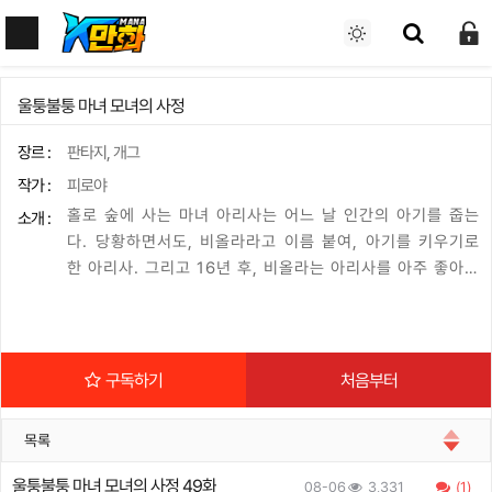
울퉁불퉁 마녀 모녀의 사정
장르 :
판타지, 개그
작가 :
피로야
홀로 숲에 사는 마녀 아리사는 어느 날 인간의 아기를 줍는
소개 :
다. 당황하면서도, 비올라라고 이름 붙여, 아기를 키우기로
한 아리사. 그리고 16년 후, 비올라는 아리사를 아주 좋아하
는 마마보이 몬스터가 되었을 뿐만 아니라, 상상을 훨씬 넘
는 성장을 보여……라고, 너무 성장해―!! 외형이 역전된 부
모와 자식의 따스한 코미디, 드디어 등장!!
구독하기
처음부터
목록
울퉁불퉁 마녀 모녀의 사정 49화
08-06
3,331
(1)