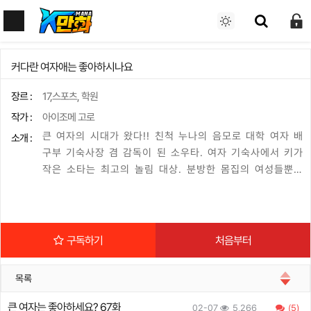
커다란 여자애는 좋아하시나요
장르 :
17,스포츠, 학원
작가 :
아이조메 고로
큰 여자의 시대가 왔다!! 친척 누나의 음모로 대학 여자 배
소개 :
구부 기숙사장 겸 감독이 된 소우타. 여자 기숙사에서 키가
작은 소타는 최고의 놀림 대상. 분방한 몸집의 여성들뿐인
기숙사 생활에서 일어나는 해프닝들에 소우타는 어떻게 맞
설 것인가? 실력파 아이조메 고로가 그려내는 섹시 코미디
의 결정판!!
구독하기
처음부터
목록
큰 여자는 좋아하세요? 67화
02-07
5,266
(5)