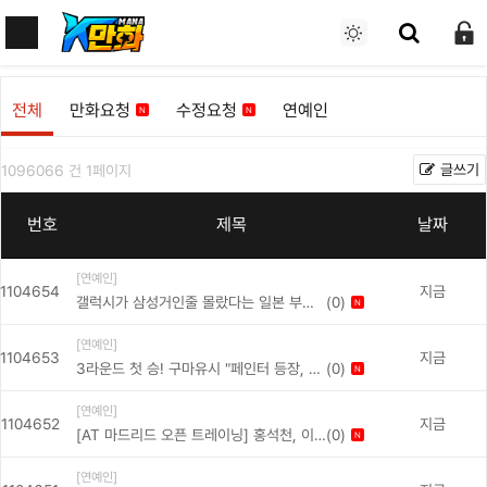
전체
만화요청
수정요청
연예인
N
N
글쓰기
1096066
건 1페이지
번호
제목
날짜
[연예인]
1104654
지금
(0)
갤럭시가 삼성거인줄 몰랐다는 일본 부인
N
&nbsp;[238]
[연예인]
1104653
지금
(0)
3라운드 첫 승! 구마유시 "페인터 등장, 대
N
기실이 웅성웅성했다" 한화생명, T1에 2대
[연예인]
1 승리 ...&nbsp;[109]
1104652
지금
(0)
[AT 마드리드 오픈 트레이닝] 홍석천, 이
N
강인한테 머리에다가 사인해 달라던 하지
[연예인]
만 이강인...&nbsp;[32]