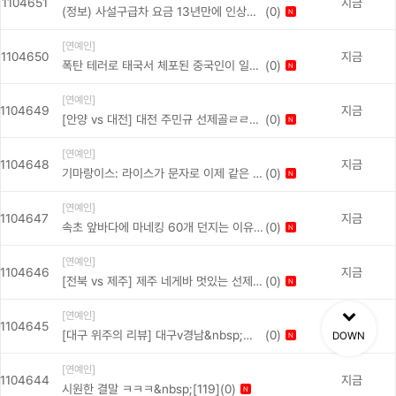
1104651
지금
(0)
(정보) 사설구급차 요금 13년만에 인상
N
&nbsp;[161]
[연예인]
1104650
지금
(0)
폭탄 테러로 태국서 체포된 중국인이 일부
N
러 한국 국기 모자 씀&nbsp;[96]
[연예인]
1104649
지금
(0)
[안양 vs 대전] 대전 주민규 선제골ㄹㄹㄹ
N
ㄹㄹㄹㄹㄹㄹㄹㄹㄹㄹ&nbsp;[37]
[연예인]
1104648
지금
(0)
기마랑이스: 라이스가 문자로 이제 같은 팀
N
이고 친구니까 싸우지 말자고 보냈다ㅋㅋ
[연예인]
ㅋㅋ&nbsp;[60]
1104647
지금
(0)
속초 앞바다에 마네킹 60개 던지는 이유
N
&nbsp;[151]
[연예인]
1104646
지금
(0)
[전북 vs 제주] 제주 네게바 멋있는 선제골
N
과 세레머니ㄹㄹㄹㄹㄹㄹㄹㄹㄹㄹㄹㄹㄹ
[연예인]
ㄹㄹㄹㄹ...&nbsp;[52]
1104645
지금
(0)
[대구 위주의 리뷰] 대구v경남&nbsp;
DOWN
N
[47]
[연예인]
1104644
지금
(0)
시원한 결말 ㅋㅋㅋ&nbsp;[119]
N