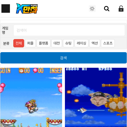
게임
명
전체
퍼즐
플랫폼
대전
슈팅
레이싱
액션
스포츠
분류
검색