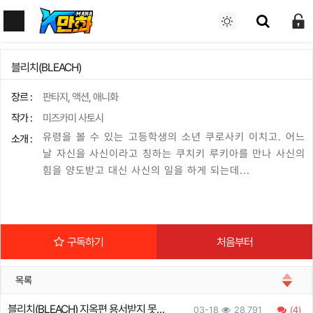
블리치(BLEACH)
장르 :
판타지, 액션, 애니화
작가 :
미즈카미 사토시
유령을 볼 수 있는 고등학생의 소년 쿠로사키 이치고. 어느
소개 :
날 자신을 사신이라고 칭하는 쿠치키 루키아를 만나 사신의
힘을 양도받고 대신 사신의 일을 하게 되는데...
구독하기
처음부터
목록
블리치(BLEACH) 지옥편 용서받지 못한
03-18
28,791
(4)