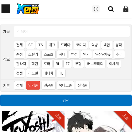
제목
전체
SF
TS
개그
드라마
코미디
먹방
백합
붕탁
순정
스릴러
스포츠
시대
액션
인기
일상+치유
추리
장르
판타지
학원
호러
BL
17
무협
러브코미디
이세계
전생
라노벨
애니화
TL
전체
인기순
댓글순
북마크순
신작순
기본
검색
오늘
오늘