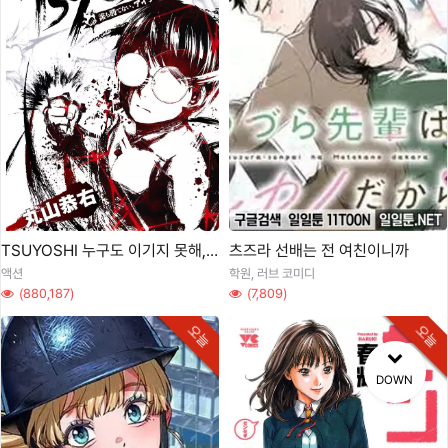
TSUYOSHI 누구도 이기지 못해,
츠즈라 선배는 전 여친이니까
녀석한테는
액션
학원, 러브 코미디
(880,187)
(7,809)
오늘
오늘
DOWN