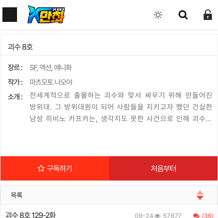
괴수 8호
장르 :
SF, 액션, 애니화
작가 :
마츠모토 나오야
전세계적으로 출몰하는 괴수와 맞서 싸우기 위해 만들어진
소개 :
방위대. 그 방위대원이 되어 사람들을 지키고자 했던 건실한
남성 히비노 카프카는, 생각지도 못한 사건으로 인해 괴수가
되어버리고 마는데?! 방위대원을 꿈꾸는 괴수의 거대한 포
효가 울려퍼진다!! 왕도 괴수 액션 판타지, 개막!!
구독하기
처음부터
목록
괴수 8호 129-2화
09-24
57,677
(36)