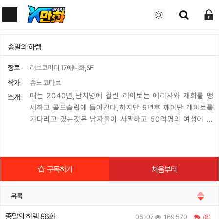
종말의 하렘
장르 :
러브코미디,17,애니화,SF
작가 :
슈노 코타로
때는 2040년,난치병에 걸린 레이토는 에리사와 재회를 맹
소개 :
세하고 콜드슬립에 들어간다,하지만 5년후 깨어난 레이토를
기다리고 있는것은 남자들이 사멸하고 50억명의 여성이 살
고 있는 세계였다..!
구독하기
처음부터
목록
종말의 하렘 86화
05-07
169,570
(8)